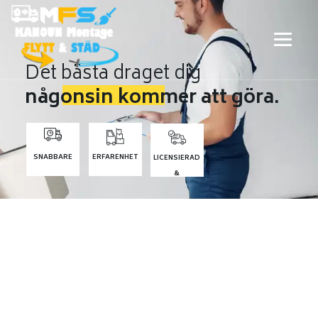
Det bästa draget dig
någonsin kommer att göra.
SNABBARE
ERFARENHET
LICENSIERAD
&
FÖRSÄKRADE