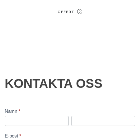
OFFERT
KONTAKTA
KONTAKTA OSS
OSS
Namn
*
Namn
Namn
E-post
*