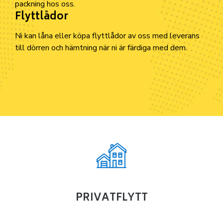
p
a
c
k
n
i
n
g
h
o
s
o
s
s
.
F
l
y
t
t
l
å
d
o
r
N
i
k
a
n
l
å
n
a
e
l
l
e
r
k
ö
p
a
f
y
t
t
l
å
d
o
r
a
v
o
s
s
m
e
d
l
e
v
e
r
a
n
s
t
i
l
l
d
ö
r
r
e
n
o
c
h
h
ä
m
t
n
i
n
g
n
ä
r
n
i
ä
r
f
ä
r
d
i
g
a
m
e
d
d
e
m
.
PRIVATFLYTT