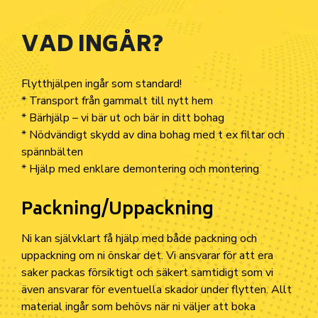
VAD INGÅR?
F
l
y
t
t
h
j
ä
l
p
e
n
i
n
g
å
r
s
o
m
s
t
a
n
d
a
r
d
!
*
T
r
a
n
s
p
o
r
t
f
r
å
n
g
a
m
m
a
l
t
t
i
l
l
n
y
t
t
h
e
m
*
B
ä
r
h
j
ä
l
p
–
v
i
b
ä
r
u
t
o
c
h
b
ä
r
i
n
d
i
t
t
b
o
h
a
g
*
N
ö
d
v
ä
n
d
i
g
t
s
k
y
d
d
a
v
d
i
n
a
b
o
h
a
g
m
e
d
t
e
x
f
l
t
a
r
o
c
h
s
p
ä
n
n
b
ä
l
t
e
n
*
H
j
ä
l
p
m
e
d
e
n
k
l
a
r
e
d
e
m
o
n
t
e
r
i
n
g
o
c
h
m
o
n
t
e
r
i
n
g
P
a
c
k
n
i
n
g
/
U
p
p
a
c
k
n
i
n
g
N
i
k
a
n
s
j
ä
l
v
k
l
a
r
t
f
å
h
j
ä
l
p
m
e
d
b
å
d
e
p
a
c
k
n
i
n
g
o
c
h
u
p
p
a
c
k
n
i
n
g
o
m
n
i
ö
n
s
k
a
r
d
e
t
.
V
i
a
n
s
v
a
r
a
r
f
ö
r
a
t
t
e
r
a
s
a
k
e
r
p
a
c
k
a
s
f
ö
r
s
i
k
t
i
g
t
o
c
h
s
ä
k
e
r
t
s
a
m
t
i
d
i
g
t
s
o
m
v
i
ä
v
e
n
a
n
s
v
a
r
a
r
f
ö
r
e
v
e
n
t
u
e
l
l
a
s
k
a
d
o
r
u
n
d
e
r
f
y
t
t
e
n
.
A
l
l
t
m
a
t
e
r
i
a
l
i
n
g
å
r
s
o
m
b
e
h
ö
v
s
n
ä
r
n
i
v
ä
l
j
e
r
a
t
t
b
o
k
a