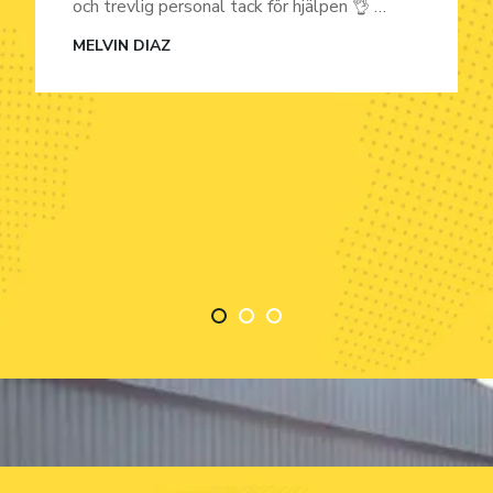
och trevlig personal tack för hjälpen 👌 …
MELVIN DIAZ